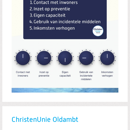
ChristenUnie Oldambt