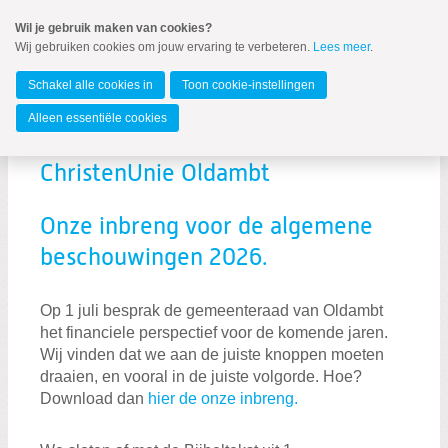
Spring
Wil je gebruik maken van cookies?
naar
Wij gebruiken cookies om jouw ervaring te verbeteren.
Lees meer
.
MENU
Spring
naar
Oldambt
de
Schakel alle cookies in
Toon cookie-instellingen
inhoud
Spring
Alleen essentiële cookies
naar
Laatste berichten van
het
hoofdmenu
ChristenUnie Oldambt
Onze inbreng voor de algemene
beschouwingen 2026.
Op 1 juli besprak de gemeenteraad van Oldambt
Zoeken:
het financiele perspectief voor de komende jaren.
Zoeken
Wij vinden dat we aan de juiste knoppen moeten
draaien, en vooral in de juiste volgorde. Hoe?
Download dan
hier de onze inbreng.