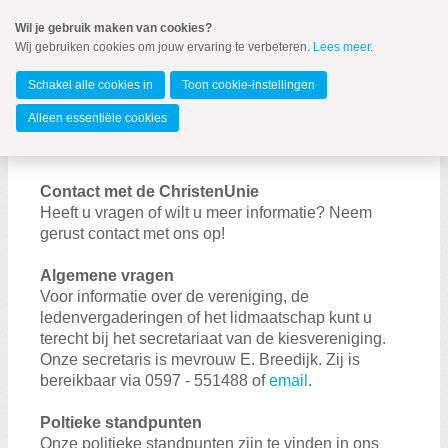
Spring
Wil je gebruik maken van cookies?
naar
Wij gebruiken cookies om jouw ervaring te verbeteren.
Lees meer
.
MENU
Spring
naar
Oldambt
de
Schakel alle cookies in
Toon cookie-instellingen
inhoud
Spring
Alleen essentiële cookies
naar
Contact
het
hoofdmenu
Contact met de ChristenUnie
Heeft u vragen of wilt u meer informatie? Neem
gerust contact met ons op!
Algemene vragen
Voor informatie over de vereniging, de
Zoeken:
ledenvergaderingen of het lidmaatschap kunt u
Zoeken
terecht bij het secretariaat van de kiesvereniging.
Onze secretaris is mevrouw E. Breedijk. Zij is
bereikbaar via 0597 - 551488 of
email
.
Poltieke standpunten
Onze politieke standpunten zijn te vinden in ons